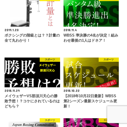
2019.1.20
2018.11.4
ボクシングの階級とは？？計量の
WBSS 準決勝の4名が決定！組み
全て丸わかり！
わせ最後の1人はドネア！
スポーツ
スポーツ
2018.11.29
2018.10.22
メイウェザーVS那須川天心の勝
【2018年10月22日最新】WBSS
敗予想！？コケにされているのは
第2シーズン最新スケジュール更
どちら？
新！
スポーツ
スポーツ