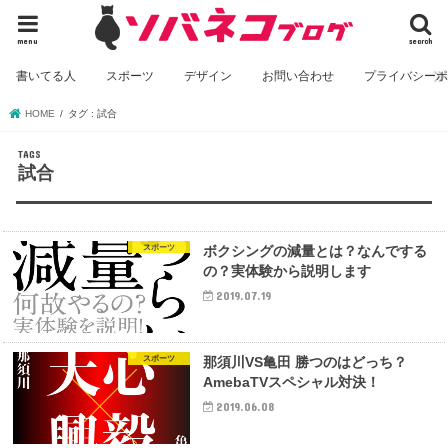
menu
search
書いてる人
スポーツ
デザイン
お問い合わせ
プライバシー
HOME
タグ : 試合
試合
スポーツ
ボクシングの減量とは？なんでする
の？実体験から説明します
2019.07.19
スポーツ
那須川VS亀田 勝つのはどっち？
AmebaTVスペシャル対決！
2019.06.08