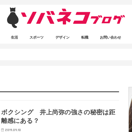
生活
スポーツ
デザイン
転職
お問い合わせ
ボクシング
ワードプレス
写真素材
デザイン関連
書いてる人
ボクシング 井上尚弥の強さの秘密は距
離感にある？
2019.09.10