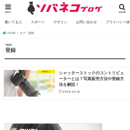
menu
search
書いてる人
スポーツ
デザイン
お問い合わせ
プライバシー
HOME
タグ : 登録
登録
デザイン
シャッターストックのコントリビュ
ーターとは？写真販売方法や登録方
法を解説！
2020.04.16