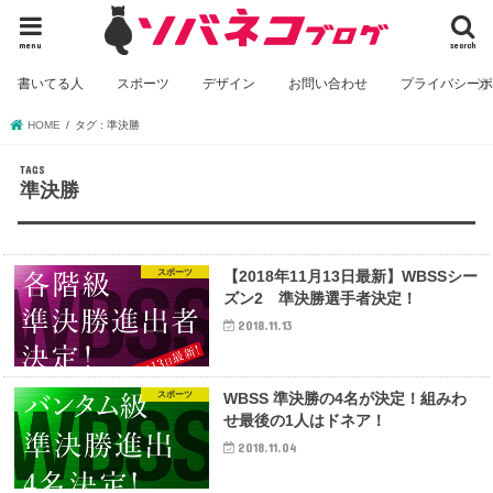
menu
search
書いてる人
スポーツ
デザイン
お問い合わせ
プライバシー
HOME
タグ : 準決勝
準決勝
スポーツ
【2018年11月13日最新】WBSSシー
ズン2 準決勝選手者決定！
2018.11.13
スポーツ
WBSS 準決勝の4名が決定！組みわ
せ最後の1人はドネア！
2018.11.04