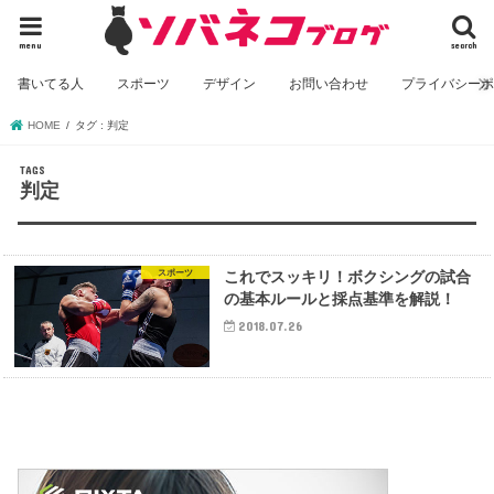
menu
search
書いてる人
スポーツ
デザイン
お問い合わせ
プライバシー
HOME
タグ : 判定
判定
スポーツ
これでスッキリ！ボクシングの試合
の基本ルールと採点基準を解説！
2018.07.26