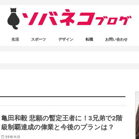
生活
スポーツ
デザイン
転職
お問い合わせ
ボクシング
ワードプレス
写真素材
デザイン関連
書いてる人
亀田和毅 悲願の暫定王者に！3兄弟で2階
級制覇達成の偉業と今後のプランは？
2018.11.13