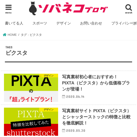
menu
search
書いてる人
スポーツ
デザイン
お問い合わせ
プライバシー
HOME
タグ : ピクスタ
ピクスタ
デザイン
写真素材初心者におすすめ！
PIXTA（ピクスタ）から低価格プラ
ンが登場！
2020.06.14
デザイン
写真素材サイト PIXTA（ピクスタ）
とシャッターストックの特徴と比較
を徹底解説！
2020.05.30