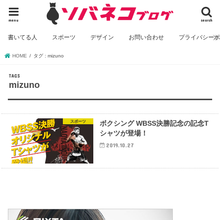
menu
search
書いてる人
スポーツ
デザイン
お問い合わせ
プライバシー
HOME
タグ : mizuno
mizuno
スポーツ
ボクシング WBSS決勝記念の記念T
シャツが登場！
2019.10.27